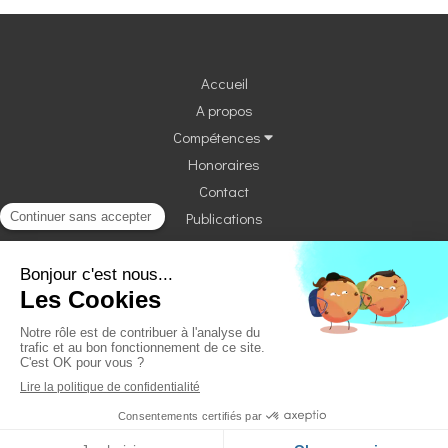
Accueil
A propos
Compétences
Honoraires
Contact
Publications
©2023 Marjorie
VEYGALIER
Avocat - Paris 9ᵉ
Plan du site
Mentions légales
Création et référencement du site par Simplébo
MENU